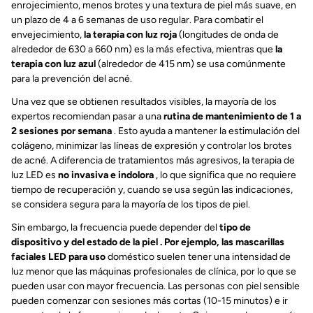
enrojecimiento, menos brotes y una textura de piel más suave, en
un plazo de 4 a 6 semanas de uso regular. Para combatir el
envejecimiento,
la terapia con luz roja
(longitudes de onda de
alrededor de 630 a 660 nm) es la más efectiva, mientras que
la
terapia con luz azul
(alrededor de 415 nm) se usa comúnmente
para la prevención del acné.
Una vez que se obtienen resultados visibles, la mayoría de los
expertos recomiendan pasar a una
rutina de mantenimiento de 1 a
2 sesiones por semana
. Esto ayuda a mantener la estimulación del
colágeno, minimizar las líneas de expresión y controlar los brotes
de acné. A diferencia de tratamientos más agresivos, la terapia de
luz LED es
no invasiva e indolora
, lo que significa que no requiere
tiempo de recuperación y, cuando se usa según las indicaciones,
se considera segura para la mayoría de los tipos de piel.
Sin embargo, la frecuencia puede depender del
tipo de
dispositivo y del estado de la piel . Por ejemplo,
las mascarillas
faciales LED para uso
doméstico
suelen tener una intensidad de
luz menor que las máquinas profesionales de clínica, por lo que se
pueden usar con mayor frecuencia. Las personas con piel sensible
pueden comenzar con sesiones más cortas (10-15 minutos) e ir