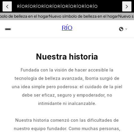
RÍO
RÍO
RÍO
RÍO
RÍO
RÍO
RÍO
RÍO
RÍO
RÍO
o de belleza en el hogar
Nuevo símbolo de belleza en el hogar
Nuevo símb
RÍO
Nuestra historia
Fundada con la visión de hacer accesible la
tecnología de belleza avanzada, Iborria surgió de
una idea simple pero poderosa: el cuidado de la piel
debe ser eficaz, seguro y empoderador, no
intimidante ni inalcanzable.
Nuestra historia comenzó con las dificultades de
nuestro equipo fundador. Como muchas personas,